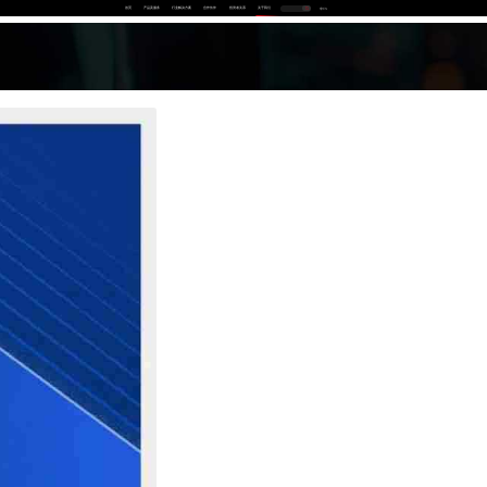
首页
产品及服务
行业解决方案
合作伙伴
投资者关系
关于我们
中
EN