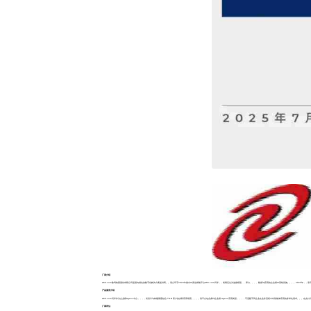
厂商介绍
w66.com数码集团股份有限公司是国内领先的数字化解决方案提供商。。该公司于2023年推出AI原生赋能平台w66.com问学，，初期定位为连接模型、、算力、、、、数据与应用的企业级AI基础设施。。。。2025年，，该平台完成战略升级，
产品服务介绍
w66.com问学作为企业级Agent 中台，，，，其设计与构建紧密贴合 TO B 客户的实际应用场景。。。。该平台包含多种企业级 Agent 应用类型，，，，可适配不同企业在业务流程中对智能体应用的多样化需求。。。在交付方案上
厂商评估