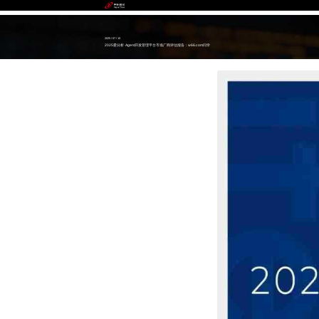
w66.com
2025 / 07 / 10
2025爱分析·Agent开发管理平台市场厂商评估报告：w66.com问学